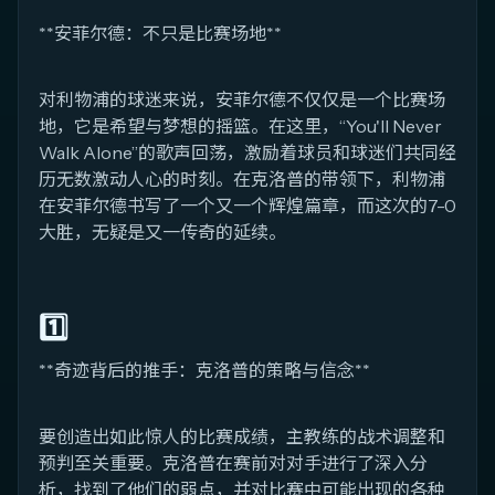
**安菲尔德：不只是比赛场地**
对利物浦的球迷来说，安菲尔德不仅仅是一个比赛场
地，它是希望与梦想的摇篮。在这里，“You'll Never
Walk Alone”的歌声回荡，激励着球员和球迷们共同经
历无数激动人心的时刻。在克洛普的带领下，利物浦
在安菲尔德书写了一个又一个辉煌篇章，而这次的7-0
大胜，无疑是又一传奇的延续。
1️⃣
**奇迹背后的推手：克洛普的策略与信念**
要创造出如此惊人的比赛成绩，主教练的战术调整和
预判至关重要。克洛普在赛前对对手进行了深入分
析，找到了他们的弱点，并对比赛中可能出现的各种