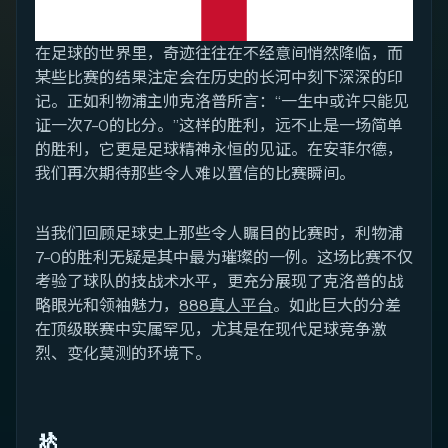
在足球的世界里，奇迹往往在不经意间悄然降临，而
某些比赛的结果注定会在历史的长河中刻下深深的印
记。正如利物浦主帅克洛普所言：“一生中或许只能见
证一次7-0的比分。”这样的胜利，远不止是一场简单
的胜利，它更是足球精神永恒的见证。在安菲尔德，
我们再次期待那些令人难以置信的比赛瞬间。
当我们回顾足球史上那些令人瞩目的比赛时，利物浦
7-0的胜利无疑是其中最为璀璨的一例。这场比赛不仅
考验了球队的技战术水平，更充分展现了克洛普的战
略眼光和领袖魅力，
888真人平台
。如此巨大的分差
在顶级联赛中实属罕见，尤其是在现代足球竞争激
烈、变化莫测的环境下。
🚸