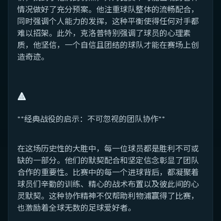
情况做好了充分预案。他注重球队整体的流畅配合，
同时强调个人能力的发挥，这种平衡使得任何对手都
难以招架。此外，克洛普特别强调了球员的心理素
质，他坚信，一个自信且团结的球队才能在赛场上创
造奇迹。
🔺
**经典战役的启示：不可忽视的团队协作**
在这场历史性的大胜中，每一位球员都是胜利不可或
缺的一部分。他们的默契配合和坚定信念彰显了团队
合作的重要性。比赛中的每一个进球背后，都凝聚着
球员们辛勤的训练、精心的战术布置以及彼此间的心
灵默契。这种协作精神不仅帮助利物浦赢得了比赛，
也激励着全球无数的足球爱好者。