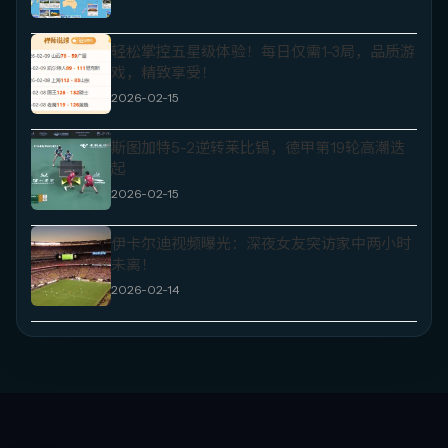
轻松掌控五星级体验！每日仅需1-3局，品质游
戏，精致享受！
2026-02-15
斯图加特5-2逆转莱比锡，德甲第19轮高潮迭
起
2026-02-15
伊卡尔迪视频曝光：深夜女友突访家中两小时
未离！
2026-02-14