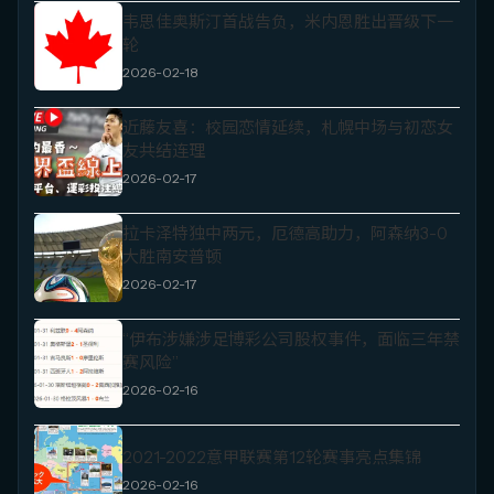
韦思佳奥斯汀首战告负，米内恩胜出晋级下一
轮
2026-02-18
近藤友喜：校园恋情延续，札幌中场与初恋女
友共结连理
2026-02-17
拉卡泽特独中两元，厄德高助力，阿森纳3-0
大胜南安普顿
2026-02-17
“伊布涉嫌涉足博彩公司股权事件，面临三年禁
赛风险”
2026-02-16
2021-2022意甲联赛第12轮赛事亮点集锦
2026-02-16