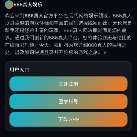
888真人娱乐
欢迎来到
888真人
官方平台 在现代网络娱乐领域，888真人
以其卓越的游戏体验和丰富的娱乐选择脱颖而出。无论您是
新手还是经验丰富的玩家，888真人网站都能满足您的需
求。通过我们创新的888真人平台，您将体验到无与伦比的
在线博彩乐趣。今天，我们将为您介绍888真人的独特之
处，以及如何快速登录并开始您的游戏之旅。 8
用户入口
立即注册
登录账号
下载 APP