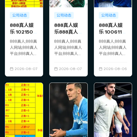
公司动态
公司动态
公司动态
888真人娱
888真人娱
888真人娱
乐 102150
乐888真人
乐 100611
12
网站突发变
348
888真人,888真
888真人,888真
888真人,888真
动引发关注
人网站,888真人
人网站,888真人
人网站,888真人
平台,888真人娱
平台,888真人娱
平台,888真人娱
乐 102150 12
乐888真人网站
乐 100611 348
突发变动引发关
2026-08-07
2026-08-07
2026-08-06
注