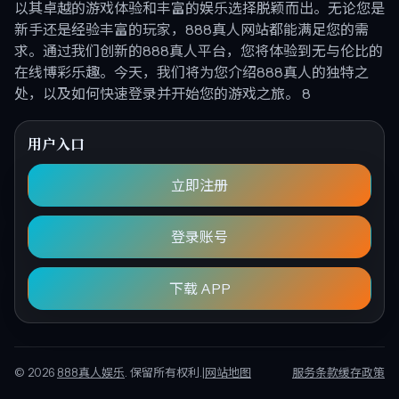
以其卓越的游戏体验和丰富的娱乐选择脱颖而出。无论您是
新手还是经验丰富的玩家，888真人网站都能满足您的需
求。通过我们创新的888真人平台，您将体验到无与伦比的
在线博彩乐趣。今天，我们将为您介绍888真人的独特之
处，以及如何快速登录并开始您的游戏之旅。 8
用户入口
立即注册
登录账号
下载 APP
© 2026
888真人娱乐
. 保留所有权利.|
网站地图
服务条款
缓存政策