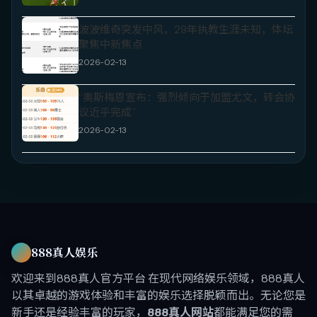
波波维奇突发中风，29年执教生涯未知，体坛
聚焦中新焦点
2026-02-13
“奥斯梅恩宣布：强烈倾向于加盟尤文，转会协
议近乎完成”
2026-02-13
888真人娱乐
欢迎来到888真人官方平台 在现代网络娱乐领域，888真人
以其卓越的游戏体验和丰富的娱乐选择脱颖而出。无论您是
新手还是经验丰富的玩家，
888真人网站
都能满足您的需