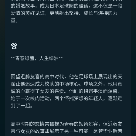
的婚姻故事，成为日本足球圈的佳话。这不仅是一段
爱情的美好见证，更映射出坚持、成长与连接的力
量。
👚
**青春绿茵，人生绿洲**
回望近藤友喜的高中时代，他在足球场上展现出的天
赋让他迅速成为校队的中场核心。球场之外，他用真
诚的心赢得了女友的喜爱。他们的相遇平淡而温馨，
始于一次校内活动，两个怀揣梦想的年轻人，逐渐走
到了一起。
高中时期的恋情常被视为青春的短暂过客，但近藤友
喜与女友的故事却展示了另一种可能。尽管毕业后两