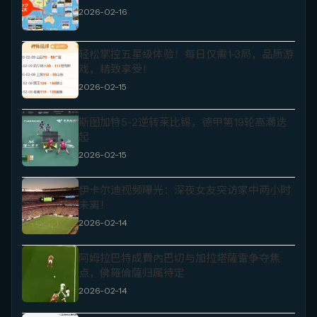
2026-02-16
轻松掌控五星级体验！每日仅需1-3局，品质游
戏，精致享受！
2026-02-15
斯图加特5-2逆转莱比锡，德甲第19轮高潮迭
起
2026-02-15
伊卡尔迪视频曝光：深夜女友突访家中两小时
未离！
2026-02-14
阿姆拉巴特成費內巴切与加拉塔薩雷争夺焦
点，佛羅倫薩归属待定
2026-02-14