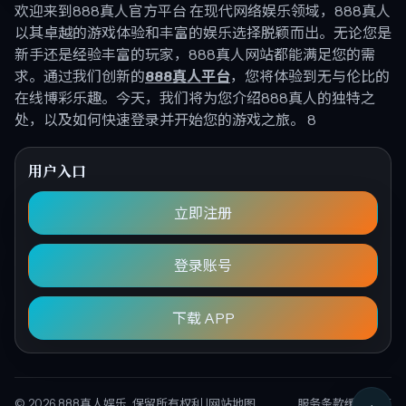
欢迎来到888真人官方平台 在现代网络娱乐领域，888真人
以其卓越的游戏体验和丰富的娱乐选择脱颖而出。无论您是
新手还是经验丰富的玩家，888真人网站都能满足您的需
求。通过我们创新的
888真人平台
，您将体验到无与伦比的
在线博彩乐趣。今天，我们将为您介绍888真人的独特之
处，以及如何快速登录并开始您的游戏之旅。 8
用户入口
立即注册
登录账号
下载 APP
© 2026
888真人娱乐
. 保留所有权利.|
网站地图
服务条款
缓存政策