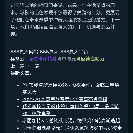
对于阿森纳的拥趸们来说，这是一个充满希望的周
末。球队的出色表现不仅赢得了关键的三分，更展现
了他们在未来赛季中冲击英超顶级宝座的潜力。下一
场，他们将继续面临更强大的对手，机遇与挑战并
存。
888真人网站
888真人
888真人平台
标签云：
#拉卡泽特独
#中两元
#厄德高助力
上一篇
下一篇
最新文章：
“伊布涉嫌涉足博彩公司股权事件，面临三年禁
赛风险”
2021-2022意甲联赛第12轮赛事亮点集锦
轻松掌控五星级体验！每日仅需1-3局，品质游
戏，精致享受！
斯图加特5-2逆转莱比锡，德甲第19轮高潮迭起
伊卡尔迪视频曝光：深夜女友突访家中两小时未