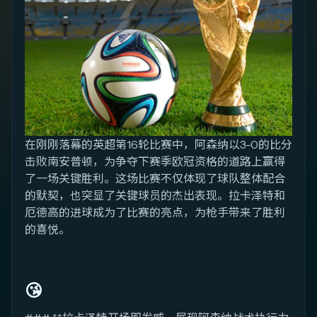
在刚刚落幕的英超第16轮比赛中，阿森纳以3-0的比分
击败南安普顿，为争夺下赛季欧冠资格的道路上赢得
了一场关键胜利。这场比赛不仅体现了球队整体配合
的默契，也突显了关键球员的杰出表现。拉卡泽特和
厄德高的进球成为了比赛的亮点，为枪手带来了胜利
的喜悦。
😘