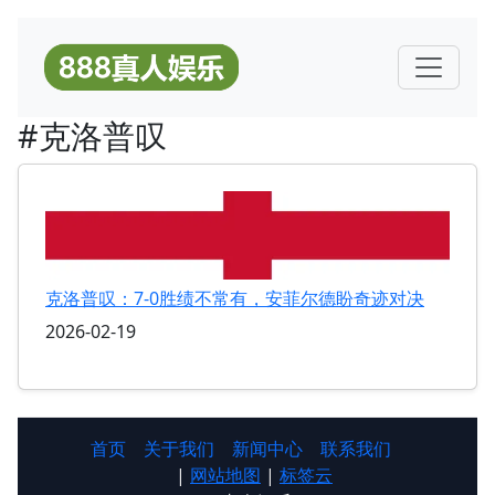
#克洛普叹
克洛普叹：7-0胜绩不常有，安菲尔德盼奇迹对决
2026-02-19
首页
关于我们
新闻中心
联系我们
|
网站地图
|
标签云