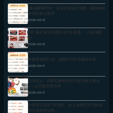
“重温巅峰时刻：五年前足协杯决赛，顾超神级
表现助泰山登顶”
2026-02-12
拜仁慕尼黑主场逆转沃尔夫斯堡，3-2取得胜
利
2026-02-12
快船受误判打击，关键判罚失误痛失良机
2026-02-11
点球风云：西蒙尼解析西班牙足球争议焦点
——以巴塞罗那为例
2026-02-11
中超顶尖球队7号球员，除上海申花外均能独
挑大梁逆转战局。