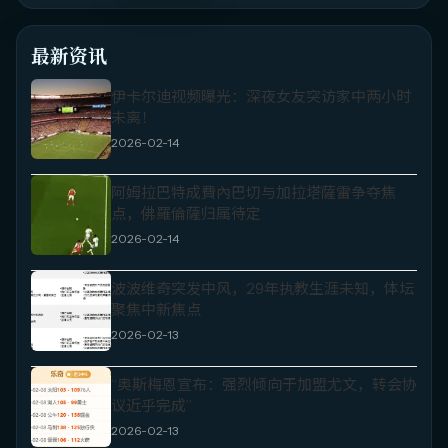
最新资讯
伊卡尔迪视频曝光：深夜女友突访家中两小时
未离！
2026-02-14
阿姆拉巴特成費內巴切与加拉塔薩雷争夺焦
点，佛羅倫薩归属待定
2026-02-14
波波维奇突发中风，29年执教生涯未知，体坛
聚焦中新焦点
2026-02-13
“奥斯梅恩宣布：强烈倾向于加盟尤文，转会协
议近乎完成”
2026-02-13