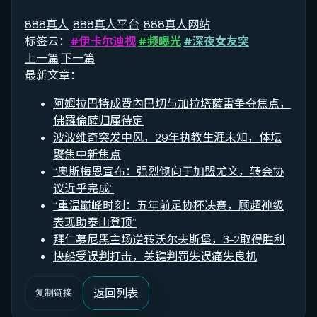
888真人
888真人平台
888真人网站
标签云：
#伊卡尔迪视
#频曝光
#深夜女友突
上一篇
下一篇
最新文章：
阿姆拉巴特成費內巴切与加拉塔薩雷争夺焦点，
佛羅倫薩归属待定
波波维奇突发中风，29年执教生涯未知，体坛
聚焦中新焦点
“奥斯梅恩宣布：强烈倾向于加盟尤文，转会协
议近乎完成”
“重温巅峰时刻：五年前足协杯决赛，顾超神级
表现助泰山登顶”
拜仁慕尼黑主场逆转沃尔夫斯堡，3-2取得胜利
快船受误判打击，关键判罚失误痛失良机
返回列表
复制链接