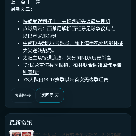
上一篇
下一篇
最新文章：
快船受误判打击，关键判罚失误痛失良机
点球风云：西蒙尼解析西班牙足球争议焦点——
以巴塞罗那为例
中超顶尖球队7号球员，除上海申花外均能独挑
大梁逆转战局。
太阳主场惨遭连败，失分创NBA历史新高
“郑优营重伤赛季报销，柏林联合队韩国球星告
别赛场”
76人队自16-17赛季以来首次无缘季后赛
返回列表
复制链接
最新资讯
拜仁慕尼黑主场逆转沃尔夫斯堡，3-2取得胜