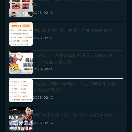
利
2026-02-12
快船受误判打击，关键判罚失误痛失良机
2026-02-11
点球风云：西蒙尼解析西班牙足球争议焦点
——以巴塞罗那为例
2026-02-11
中超顶尖球队7号球员，除上海申花外均能独
挑大梁逆转战局。
2026-02-10
太阳主场惨遭连败，失分创NBA历史新高
2026-02-10