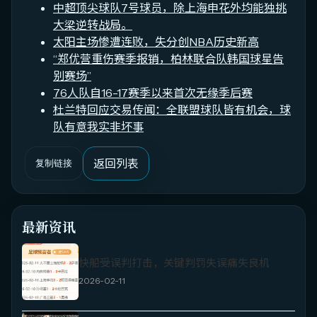
中超顶尖球队7号球员，除上海申花外均能独挑
大梁逆转战局。
太阳主场惨遭连败，失分创NBA历史新高
“郑优营重伤赛季报销，柏林联合队韩国球星告
别赛场”
76人队自16-17赛季以来首次无缘季后赛
杜兰特回应交易传闻：全联盟球队皆有机会，球
队有意我实非坏事
返回列表
复制链接
最新资讯
快船受误判打击，关键判罚失误痛失良机
2026-02-11