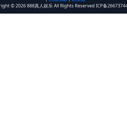
right © 2026 888真人娱乐 All Rights Reserved ICP备2667374