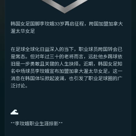
韩国女足国脚李玟娥33岁再启征程，跨国加盟加拿大
渥太华女足
在足球全球化日益深入的当下，职业球员跨国转会已
是常态。但对年过三十的老将而言，远赴他乡踢球依
旧是一步勇敢且关键的人生抉择。近期，韩国女足知
名中场球员李玟娥宣布加盟加拿大渥太华女足，这一
消息在韩国体坛掀起波澜，也引发了职业足球圈的广
泛讨论。
🌊
**李玟娥职业生涯掠影**