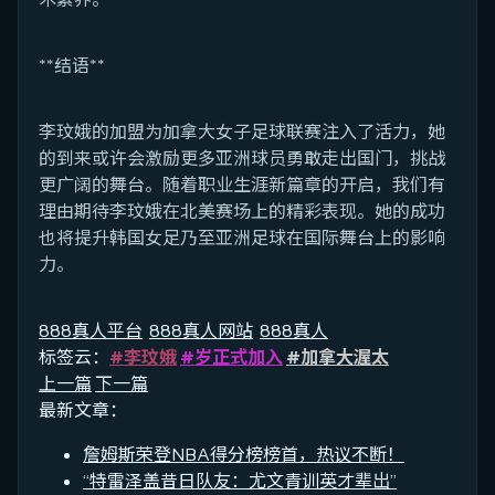
**结语**
李玟娥的加盟为加拿大女子足球联赛注入了活力，她
的到来或许会激励更多亚洲球员勇敢走出国门，挑战
更广阔的舞台。随着职业生涯新篇章的开启，我们有
理由期待李玟娥在北美赛场上的精彩表现。她的成功
也将提升韩国女足乃至亚洲足球在国际舞台上的影响
力。
888真人平台
888真人网站
888真人
标签云：
#李玟娥
#岁正式加入
#加拿大渥太
上一篇
下一篇
最新文章：
詹姆斯荣登NBA得分榜榜首，热议不断！
“特雷泽盖昔日队友：尤文青训英才辈出”