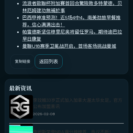
流浪者歐聯杯附加賽首回合驚險敗多特蒙德，贝
林厄姆建功無補於事
巴西甲神准预测！近5场4中4，南美劲旅早餐推
荐，信心满满出击！
帕雷德斯坚信穆里尼奥将留任罗马，期待迪巴拉
早日康复
曼聯U18赛季卫冕战开启，首场客场挑战曼城
返回列表
复制链接
最新资讯
李玟娥33岁正式加入加拿大渥太华女足，官方
公布加盟喜讯
2026-02-08
詹姆斯荣登NBA得分榜榜首，热议不断！