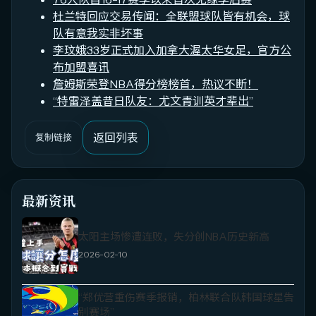
杜兰特回应交易传闻：全联盟球队皆有机会，球
队有意我实非坏事
李玟娥33岁正式加入加拿大渥太华女足，官方公
布加盟喜讯
詹姆斯荣登NBA得分榜榜首，热议不断！
“特雷泽盖昔日队友：尤文青训英才辈出”
返回列表
复制链接
最新资讯
太阳主场惨遭连败，失分创NBA历史新高
2026-02-10
“郑优营重伤赛季报销，柏林联合队韩国球星告
别赛场”