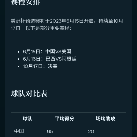
赛程安排
美洲杯预选赛将于2023年6月15日开启，持续至10月
17日。以下是部分重要赛程：
6月15日：中国VS美国
6月16日：巴西VS阿根廷
10月17日：决赛
球队对比表
球队
平均得分
场均助攻
中国
85
20