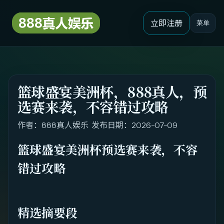
立即注册
菜单
篮球盛宴美洲杯，888真人，预
选赛来袭，不容错过攻略
作者：888真人娱乐 发布日期：2026-07-09
篮球盛宴美洲杯预选赛来袭，不容
错过攻略
精选摘要段