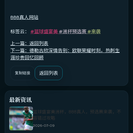
888真人网站
标签云：
#篮球盛宴美
#洲杯预选赛
#来袭
上一篇：返回列表
下一篇：德勒古欣深情告别：欧联荣耀时刻，热刺生
涯珍贵回忆回顾
返回列表
复制链接
最新资讯
篮球盛宴美洲杯，888真人，预选赛来袭，不
容错过攻略
2026-07-09