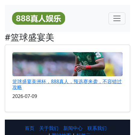
#篮球盛宴美
篮球盛宴美洲杯，888真人，预选赛来袭，不容错过
攻略
2026-07-09
首页
关于我们
新闻中心
联系我们