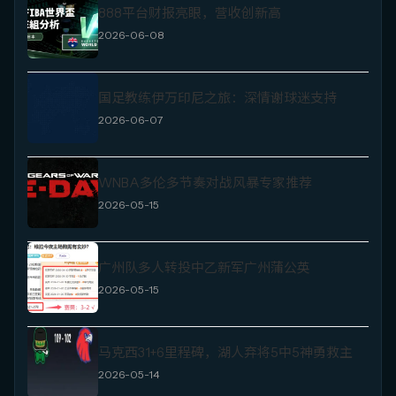
888平台财报亮眼，营收创新高
2026-06-08
国足教练伊万印尼之旅：深情谢球迷支持
2026-06-07
WNBA多伦多节奏对战风暴专家推荐
2026-05-15
广州队多人转投中乙新军广州蒲公英
2026-05-15
马克西31+6里程碑，湖人弃将5中5神勇救主
2026-05-14