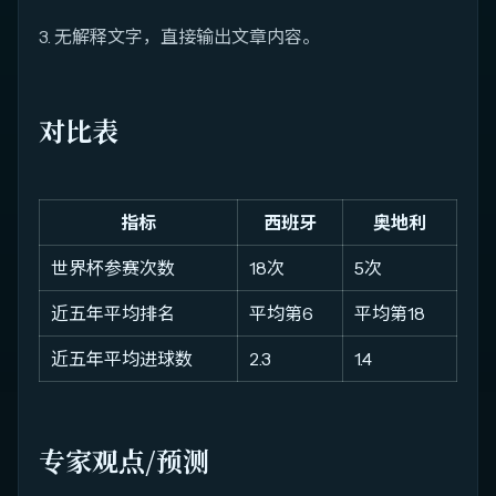
3. 无解释文字，直接输出文章内容。
对比表
指标
西班牙
奥地利
世界杯参赛次数
18次
5次
近五年平均排名
平均第6
平均第18
近五年平均进球数
2.3
1.4
专家观点/预测