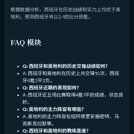
根据数据分析，西班牙在历史战绩和实力上均优于奥
地利。预测西班牙将以2-1的比分获胜。
FAQ 模块
Q: 西班牙和奥地利的历史交锋战绩如何？
A: 西班牙和奥地利在历史上共交锋10次，西班
牙6胜2平2负。
Q: 西班牙近期的表现如何？
A: 西班牙近五场比赛取得4胜1平的成绩，状态良
好。
Q: 奥地利的主力阵容有哪些？
A: 奥地利的主力阵容包括阿德里安·施密特、马
克斯·克拉默等。
Q: 西班牙和奥地利的教练是谁？