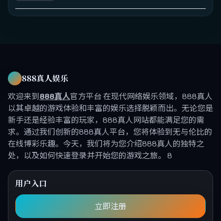
888真人娱乐
欢迎来到
888真人
官方平台 在现代网络娱乐领域，888真人
以其卓越的游戏体验和丰富的娱乐选择脱颖而出。无论您是
新手还是经验丰富的玩家，888真人网站都能满足您的需
求。通过我们创新的888真人平台，您将体验到无与伦比的
在线博彩乐趣。今天，我们将为您介绍888真人的独特之
处，以及如何快速登录并开始您的游戏之旅。 8
用户入口
立即注册