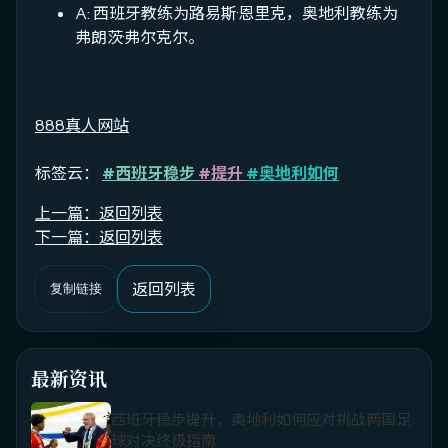
A: 西班牙教练为路易斯·恩里克，奥地利教练为
弗朗茨·弗尔克尔。
888真人网站
标签云：
#西班牙稳步
#提升
#奥地利如何
上一篇：返回列表
下一篇：返回列表
返回列表
复制链接
最新资讯
西班牙稳步提升，奥地利如何应对挑战两国足
球对决终极指南