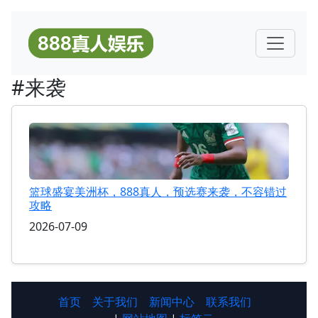
#来袭
篮球盛宴美洲杯，888真人，预选赛来袭，不容错过
攻略
2026-07-09
首页
关于我们
新闻中心
联系我们