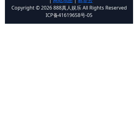
|
网站地图
|
标签云
Copyright © 2026 888真人娱乐 All Rights Reserved
ICP备41619658号-05