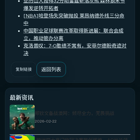
亚历山大独得32分助雷霆斩落灰熊 森林狼末节
爆发逆转开拓者
[NBA]哈登场失突破抛投 莱昂纳德外线三分命
中
中国职业足球联赛改革取得新进展：联合会成
立，推动管办分离
克洛普叹：7-0胜绩不常有，安菲尔德盼奇迹对
决
返回列表
复制链接
最新资讯
郑钦文备战澳网：倾尽全力，无畏挑战
2026-02-22