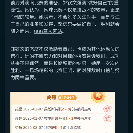
谈到对澳网比赛的准备，郑钦文强调“做好自己”的重
要性。她认为，网球比赛不仅是技战术的较量，更是
心理的较量。她表示，不会过多关注对手，而是专注
于自己的准备和发挥，坚信只要做好自己，胜利就会
随之而来，
888真人网站
。
郑钦文的态度不仅激励着自己，也成为其他运动员的
榜样。她的不懈努力和对目标的执着告诉我们，成功
从来不是偶然，而是长期积累的结果。她用一次次的
胜利、一场场精彩的比赛证明，面对强敌时自信与努
力同样重要。