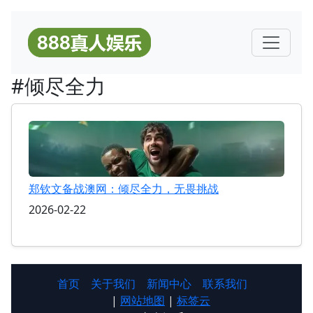
#倾尽全力
郑钦文备战澳网：倾尽全力，无畏挑战
2026-02-22
首页
关于我们
新闻中心
联系我们
|
网站地图
|
标签云