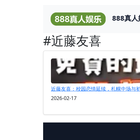
888真
#近藤友喜
近藤友喜：校园恋情延续，札幌中场与
2026-02-17