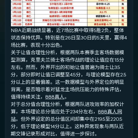
NBA近期战绩显著，近7场比赛中取得5胜2负，整体
状态保持优异。特别是在26日至30日的5天里，赢得4
场比赛，表现十分出色。
关于让值合理性分析，根据两队本赛季主客场数据模
型测算，克里夫兰骑士客场作战的理论让值应在1.5分
左右。然而，外界开出的初始让值普遍为骑士让3.5
分，部分即时让值已调整至4.5分，与理论模型存在2.5
分以上的显著偏差。这一数据模型与外界定位的明显
背离，是否暗示着对猛龙主场抗压能力的特殊评估，
值得持续关注，
888真人
。
对于总分值合理性分析，根据两队进攻效率的加权计
算，本场理论总分值应处于234分左右，
888真人网
站
。但外界设定的总分值区间却集中在219.5至220.5
分，低于理论模型14分以上。这种异常现象与两队近
期交锋记录形成对比，值得进一步探讨。