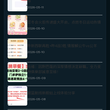
荐
2026-05-11
亚冬会火炬传递盛大开启，点燃冬日运动热情
2026-05-10
昨新西联再胜+昨4战3胜 情报解公牛vs公羊
2026-05-10
哈維：因對巴薩的深厚情感決定辭職，全力支
持俱樂部誠意至極！
2026-05-09
碧蓝航线新舰貀上线体验分享
2026-05-08