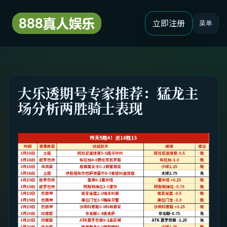
立即注册
菜单
大乐透期号专家推荐：猛龙主
场分析两胜骑士表现