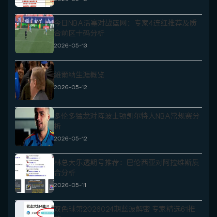
今日NBA活塞对战篮网：专家4连红推荐及质
合前区十码分析
2026-05-13
維爾納生涯概览
2026-05-12
多伦多猛龙对阵波士顿凯尔特人NBA常规赛分
析
2026-05-12
林总大乐透期号推荐：巴伦西亚对阿拉维斯质
合分析
2026-05-11
双色球第2026024期蓝波解密 专家精选61推