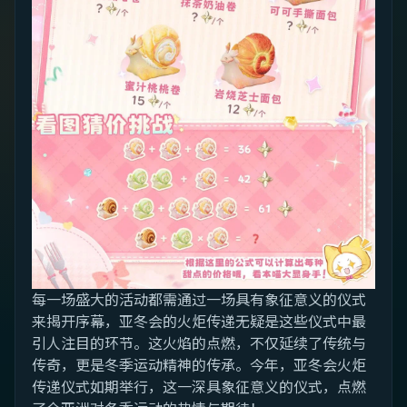
每一场盛大的活动都需通过一场具有象征意义的仪式
来揭开序幕，亚冬会的火炬传递无疑是这些仪式中最
引人注目的环节。这火焰的点燃，不仅延续了传统与
传奇，更是冬季运动精神的传承。今年，亚冬会火炬
传递仪式如期举行，这一深具象征意义的仪式，点燃