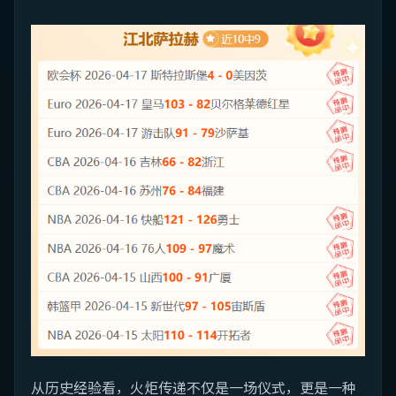
从历史经验看，火炬传递不仅是一场仪式，更是一种