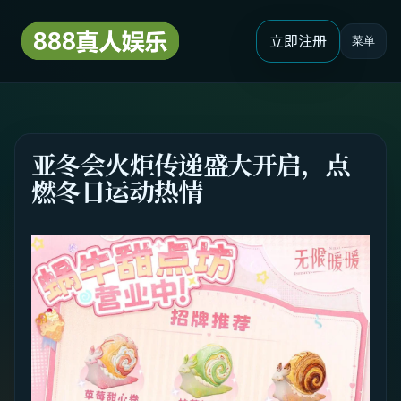
立即注册
菜单
亚冬会火炬传递盛大开启，点
燃冬日运动热情