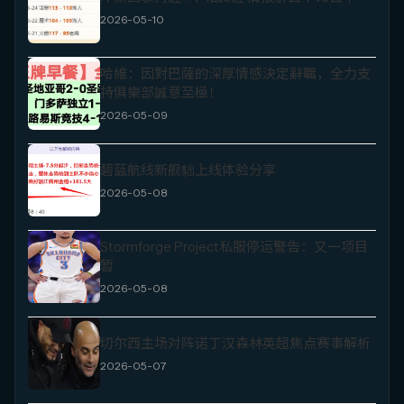
2026-05-10
哈維：因對巴薩的深厚情感決定辭職，全力支
持俱樂部誠意至極！
2026-05-09
碧蓝航线新舰貀上线体验分享
2026-05-08
Stormforge Project私服停运警告：又一项目
暂
2026-05-08
切尔西主场对阵诺丁汉森林英超焦点赛事解析
2026-05-07