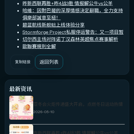
昨新西联再胜+昨4战3胜 情报解公牛vs公羊
哈維：因對巴薩的深厚情感決定辭職，全力支持
俱樂部誠意至極！
碧蓝航线新舰貀上线体验分享
Stormforge Project私服停运警告：又一项目暂
切尔西主场对阵诺丁汉森林英超焦点赛事解析
歐聯賽規則全解
返回列表
复制链接
最新资讯
亚冬会火炬传递盛大开启，点燃冬日运动热情
2026-05-10
昨新西联再胜+昨4战3胜 情报解公牛vs公羊