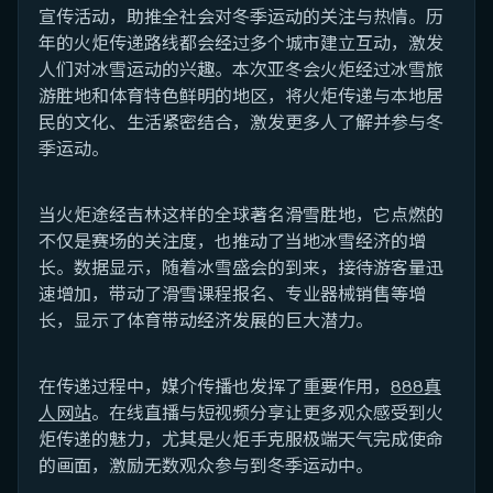
宣传活动，助推全社会对冬季运动的关注与热情。历
年的火炬传递路线都会经过多个城市建立互动，激发
人们对冰雪运动的兴趣。本次亚冬会火炬经过冰雪旅
游胜地和体育特色鲜明的地区，将火炬传递与本地居
民的文化、生活紧密结合，激发更多人了解并参与冬
季运动。
当火炬途经吉林这样的全球著名滑雪胜地，它点燃的
不仅是赛场的关注度，也推动了当地冰雪经济的增
长。数据显示，随着冰雪盛会的到来，接待游客量迅
速增加，带动了滑雪课程报名、专业器械销售等增
长，显示了体育带动经济发展的巨大潜力。
在传递过程中，媒介传播也发挥了重要作用，
888真
人网站
。在线直播与短视频分享让更多观众感受到火
炬传递的魅力，尤其是火炬手克服极端天气完成使命
的画面，激励无数观众参与到冬季运动中。