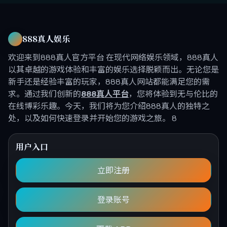
888真人娱乐
欢迎来到888真人官方平台 在现代网络娱乐领域，888真人
以其卓越的游戏体验和丰富的娱乐选择脱颖而出。无论您是
新手还是经验丰富的玩家，888真人网站都能满足您的需
求。通过我们创新的
888真人平台
，您将体验到无与伦比的
在线博彩乐趣。今天，我们将为您介绍888真人的独特之
处，以及如何快速登录并开始您的游戏之旅。 8
用户入口
立即注册
登录账号