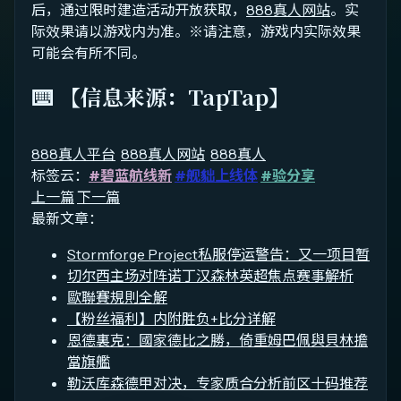
后，通过限时建造活动开放获取，
888真人网站
。实
际效果请以游戏内为准。※请注意，游戏内实际效果
可能会有所不同。
⌨️ 【信息来源：TapTap】
888真人平台
888真人网站
888真人
标签云：
#碧蓝航线新
#舰貀上线体
#验分享
上一篇
下一篇
最新文章：
Stormforge Project私服停运警告：又一项目暂
切尔西主场对阵诺丁汉森林英超焦点赛事解析
歐聯賽規則全解
【粉丝福利】内附胜负+比分详解
恩德裏克：國家德比之勝，倚重姆巴佩與貝林擔
當旗艦
勒沃库森德甲对决，专家质合分析前区十码推荐