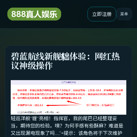
立即注册
菜单
碧蓝航线新舰貀体验：网红热
议神级操作
轻巡洋舰“貍”亮相！指挥官，我的尾巴已经整理妥
当，期待您的检验。咦？为何手感有些酥麻？难道是
又出现漏电现象了吗……”<提示：该角色将于下次维护