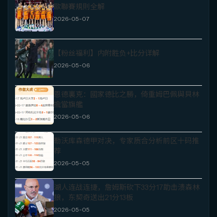
歐聯賽規則全解
2026-05-07
【粉丝福利】内附胜负+比分详解
2026-05-06
恩德裏克：國家德比之勝，倚重姆巴佩與貝林
擔當旗艦
2026-05-06
勒沃库森德甲对决，专家质合分析前区十码推
荐
2026-05-05
湖人连战连捷，詹姆斯砍下33分17助击溃森林
狼，东契奇送出21分13板
2026-05-05