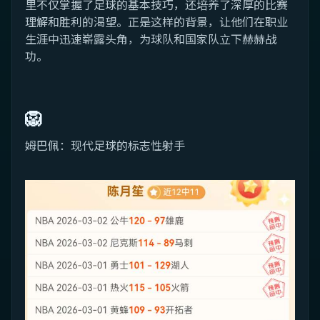
里不仅掌握了足球的基本技巧，还培养了深厚的比赛
理解和胜利的渴望。正是这样的背景，让他们在职业
生涯中迅速崭露头角，为球队和国家队立下赫赫战
功。
🦁
姆巴佩：现代足球的标志性射手