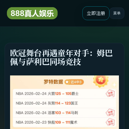
立即注册
菜单
欧冠舞台再遇童年对手：姆巴
佩与萨利巴同场竞技