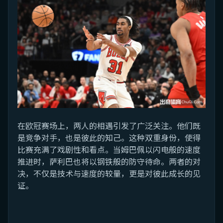
在欧冠赛场上，两人的相遇引发了广泛关注。他们既
是竞争对手，也是彼此的知己。这种双重身份，使得
比赛充满了戏剧性和看点。当姆巴佩以闪电般的速度
推进时，萨利巴也将以钢铁般的防守待命。两者的对
决，不仅是技术与速度的较量，更是对彼此成长的见
证。