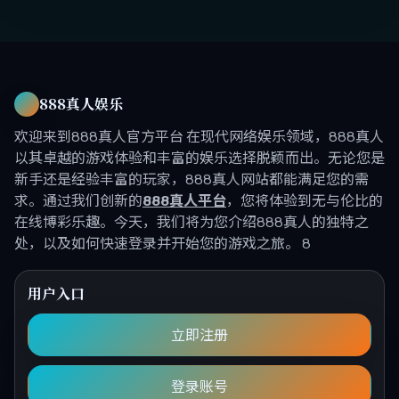
888真人娱乐
欢迎来到888真人官方平台 在现代网络娱乐领域，888真人
以其卓越的游戏体验和丰富的娱乐选择脱颖而出。无论您是
新手还是经验丰富的玩家，888真人网站都能满足您的需
求。通过我们创新的
888真人平台
，您将体验到无与伦比的
在线博彩乐趣。今天，我们将为您介绍888真人的独特之
处，以及如何快速登录并开始您的游戏之旅。 8
用户入口
立即注册
登录账号