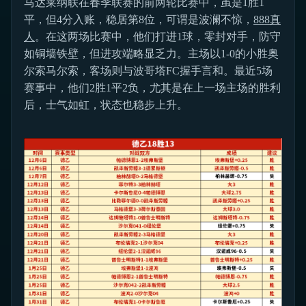
马达莱纳联在春季联赛的前两轮比赛中，虽是1胜1
平，但4分入账，稳居第8位，可谓是波澜不惊，
888真
人
。在这两场比赛中，他们打进1球，零封对手，防守
如铜墙铁壁，但进攻端略显乏力。主场以1-0的小胜奥
尔索马尔索，客场则与波哥塔FC握手言和。最近5场
赛事中，他们2胜1平2负，尤其是在上一场主场的胜利
后，士气如虹，状态也稳步上升。