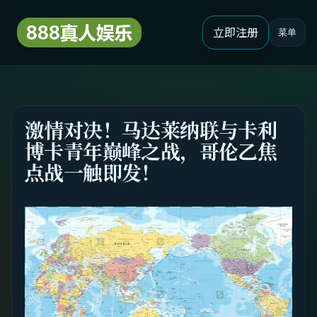
立即注册
菜单
激情对决！马达莱纳联与卡利
博卡青年巅峰之战，哥伦乙焦
点战一触即发！