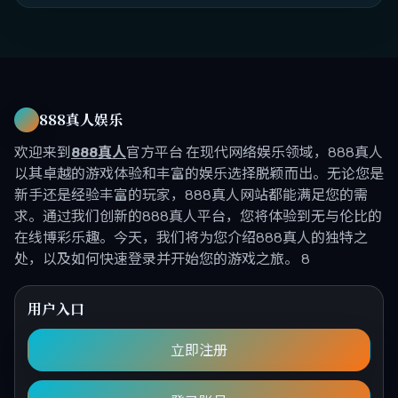
888真人娱乐
欢迎来到
888真人
官方平台 在现代网络娱乐领域，888真人
以其卓越的游戏体验和丰富的娱乐选择脱颖而出。无论您是
新手还是经验丰富的玩家，888真人网站都能满足您的需
求。通过我们创新的888真人平台，您将体验到无与伦比的
在线博彩乐趣。今天，我们将为您介绍888真人的独特之
处，以及如何快速登录并开始您的游戏之旅。 8
用户入口
立即注册