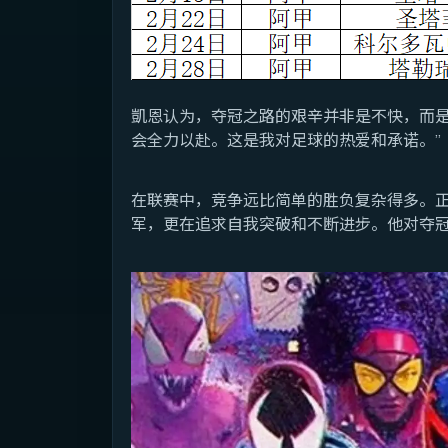
凱恩认为，夺冠之路的艰辛并非是不快，而
会全力以赴。这是我对足球的热爱和承诺。”
在联赛中，竞争远比简单的胜负复杂得多。
军，更在追求自我突破和不断进步。他对夺