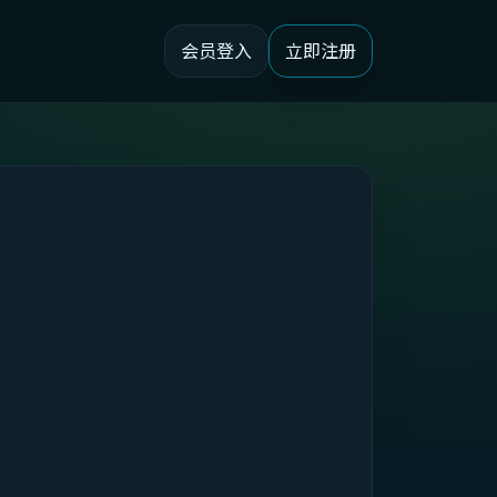
会员登入
立即注册