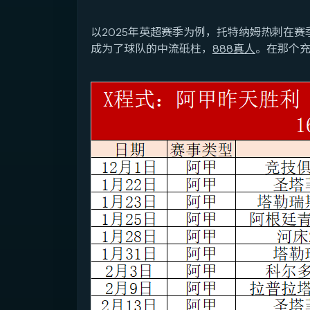
以2025年英超赛季为例，托特纳姆热刺在
成为了球队的中流砥柱，
888真人
。在那个