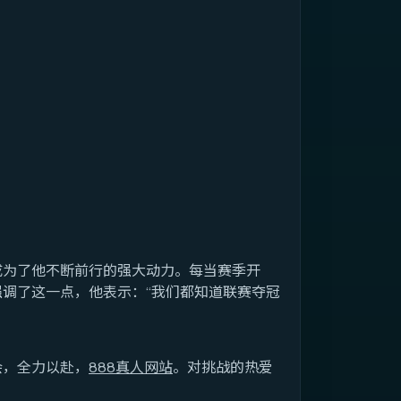
成为了他不断前行的强大动力。每当赛季开
调了这一点，他表示：“我们都知道联赛夺冠
会，全力以赴，
888真人网站
。对挑战的热爱