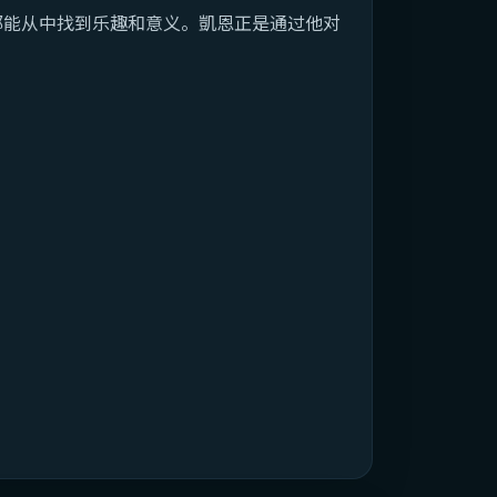
都能从中找到乐趣和意义。凱恩正是通过他对