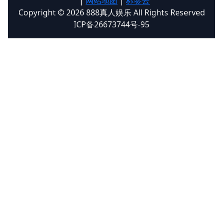
|
网站地图
|
标签云
Copyright © 2026 888真人娱乐 All Rights Reserved
ICP备26673744号-95