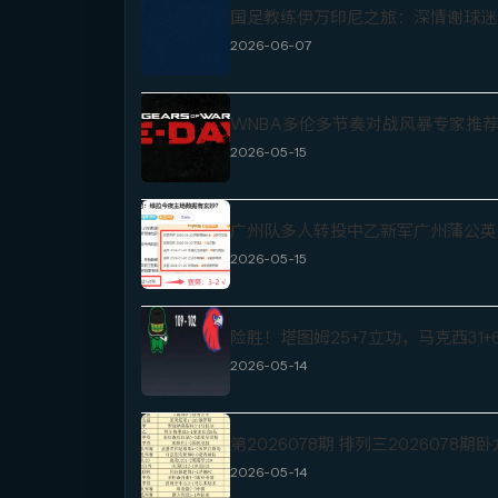
国足教练伊万印尼之旅：深情谢球迷
2026-06-07
WNBA多伦多节奏对战风暴专家推
2026-05-15
广州队多人转投中乙新军广州蒲公英
2026-05-15
险胜！塔图姆25+7立功，马克西31
2026-05-14
第2026078期 排列三2026078
2026-05-14