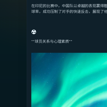
在印尼的比赛中，中国队以卓越的表现赢得
球率，成功压制了对手的快速反击，展现了
☢️
**球员关系与心理素质**