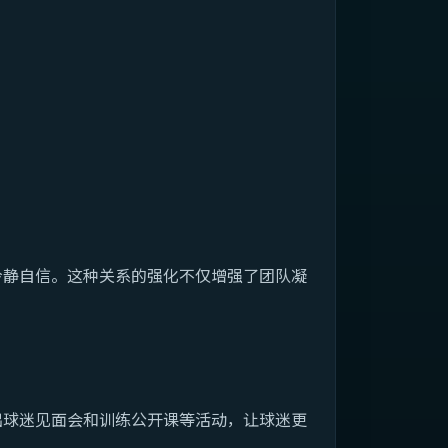
冷静自信。这种关系的强化不仅增强了团队凝
出球迷见面会和训练公开课等活动，让球迷更