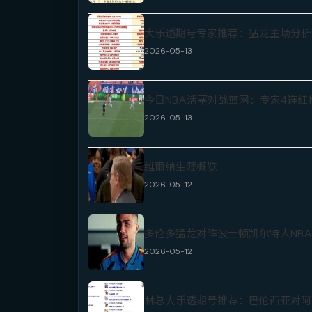
大乐透期号专家推荐：猛龙主场分析
2026-05-13
今日NBA活塞对战篮网：专家4连
2026-05-13
維爾納生涯概览
2026-05-12
多伦多猛龙对阵波士顿凯尔特人NB
2026-05-12
林总大乐透期号推荐：巴伦西亚对阿