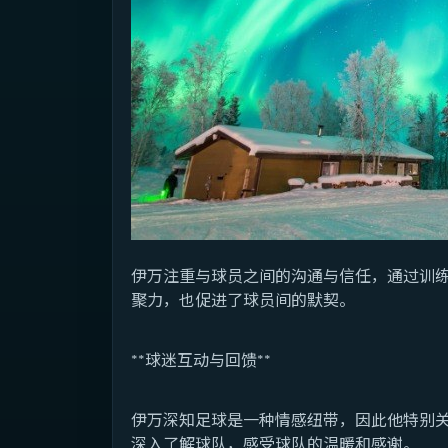
伊万注重与球员之间的沟通与信任，通过训
聚力，也促进了球员间的默契。
**球迷互动与回馈**
伊万深知足球是一种情感纽带，因此他特别
深入了解球队，感受球队的温暖和感谢。