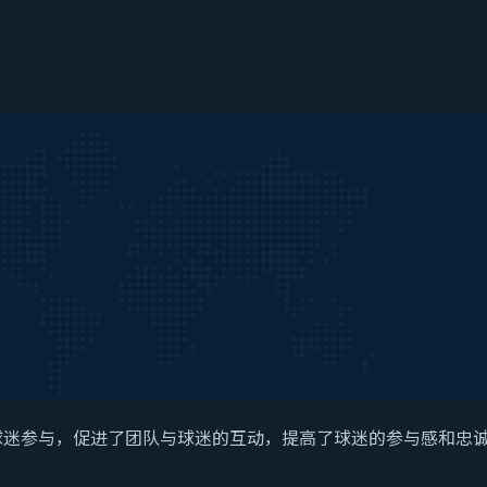
球迷参与，促进了团队与球迷的互动，提高了球迷的参与感和忠