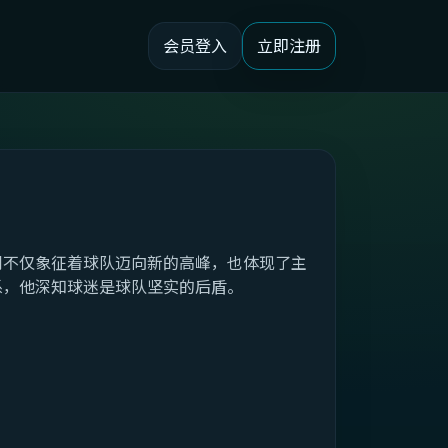
会员登入
立即注册
利不仅象征着球队迈向新的高峰，也体现了主
系，他深知球迷是球队坚实的后盾。