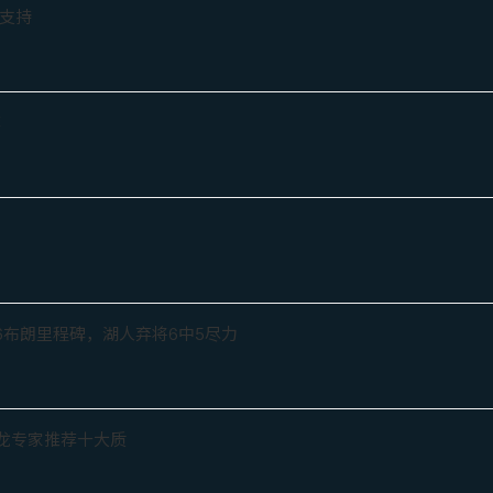
支持
荐
+6布朗里程碑，湖人弃将6中5尽力
期卧龙专家推荐十大质