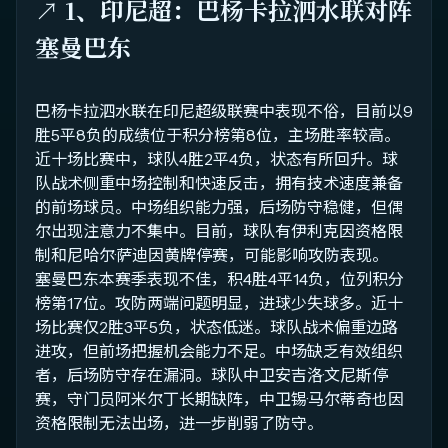
↗️ 1、印尼超：巴杨卡拉泗水联对阵
塞曼巴东
巴杨卡拉泗水联在印尼超级联赛中表现不俗，目前以9
胜5平8负的成绩位于积分榜第8位，主场胜率较高。
近十场比赛中，球队4胜2平4负，状态有所回升。球
队战术侧重中场控制和快速反击，拥有技术速度兼备
的前场球员。中场组织能力强，后场防守稳健，但偶
尔出现注意力不集中。目前，球队有伊利克因资格限
制和尼哈尔·萨迪因黄牌停赛，可能影响攻防表现。
塞曼巴东本赛季表现不佳，积4胜4平14负，位列积分
榜第17位。攻防两端问题明显，进球少失球多。近十
场比赛仅2胜3平5负，状态低迷。球队战术偏重边路
进攻，但前场把握机会能力不足。中场缺乏有效组织
者，后场防守存在漏洞。球队中卫安吉洛·文尼斯停
赛，守门员阿米尔丁长期缺阵，中卫锡·马尔蒂奇也因
资格限制无法出场，进一步削弱了防守。