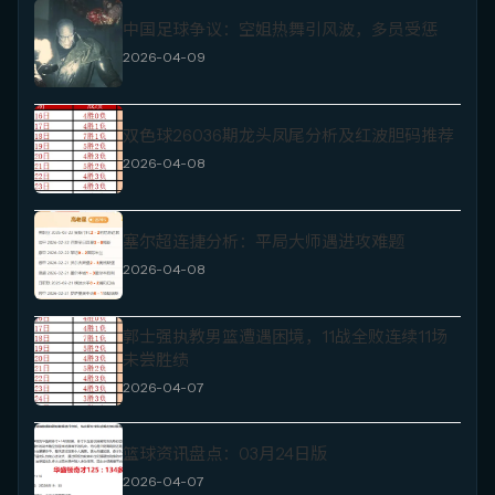
中国足球争议：空姐热舞引风波，多员受惩
2026-04-09
双色球26036期龙头凤尾分析及红波胆码推荐
2026-04-08
塞尔超连捷分析：平局大师遇进攻难题
2026-04-08
郭士强执教男篮遭遇困境，11战全败连续11场
未尝胜绩
2026-04-07
篮球资讯盘点：03月24日版
2026-04-07