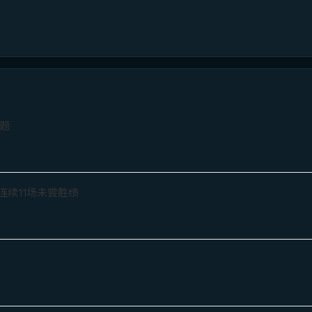
题
连续11场未尝胜绩