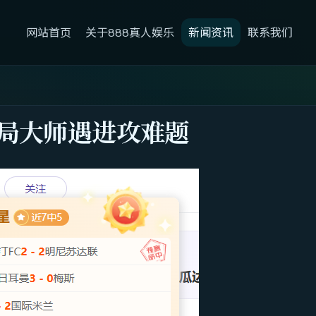
网站首页
关于888真人娱乐
新闻资讯
联系我们
局大师遇进攻难题