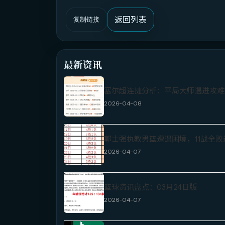
返回列表
复制链接
最新资讯
塞尔超连捷分析：平局大师遇进攻难
2026-04-08
郭士强执教男篮遭遇困境，11战全败
2026-04-07
篮球资讯盘点：03月24日版
2026-04-07