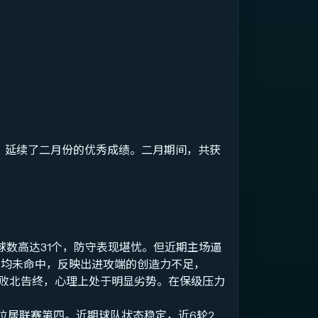
现，延续了二月份的优秀成绩。二月期间，共获
失球数高达31个，防守表现堪忧。但近期主场逼
，均未命中，反映出进攻端的创造力不足，
均以败北告终，心理上处于明显劣势。在保级压力
绩位居联赛第四。近期球队状态稳定，近6轮2