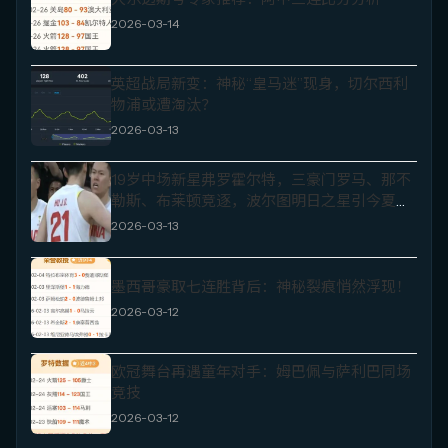
2026-03-14
英超战局新变：神秘“皇马迷”现身，切尔西利
物浦或遭淘汰？
2026-03-13
19岁中场新星弗罗霍尔特，三豪门罗马、那不
勒斯、布莱顿竞逐，波尔图明日之星引今夏关
注
2026-03-13
墨西哥豪取七连胜背后：神秘裂痕悄然浮现！
2026-03-12
欧冠舞台再遇童年对手：姆巴佩与萨利巴同场
竞技
2026-03-12