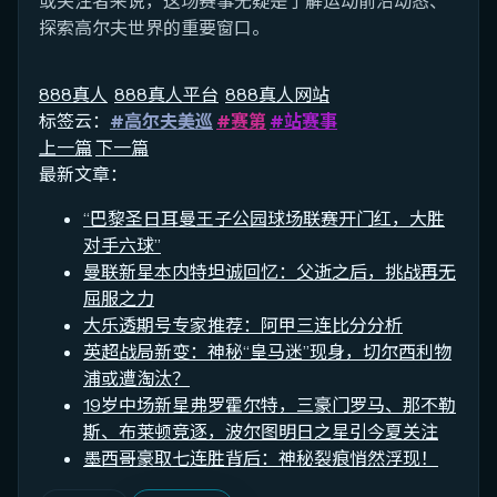
或关注者来说，这场赛事无疑是了解运动前沿动态、
探索高尔夫世界的重要窗口。
888真人
888真人平台
888真人网站
标签云：
#高尔夫美巡
#赛第
#站赛事
上一篇
下一篇
最新文章：
“巴黎圣日耳曼王子公园球场联赛开门红，大胜
对手六球”
曼联新星本内特坦诚回忆：父逝之后，挑战再无
屈服之力
大乐透期号专家推荐：阿甲三连比分分析
英超战局新变：神秘“皇马迷”现身，切尔西利物
浦或遭淘汰？
19岁中场新星弗罗霍尔特，三豪门罗马、那不勒
斯、布莱顿竞逐，波尔图明日之星引今夏关注
墨西哥豪取七连胜背后：神秘裂痕悄然浮现！