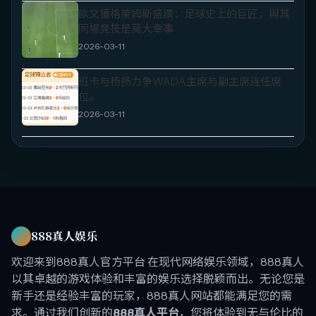
歐文獲格萊姆斯盛讚：足球史上的巨匠，與其
同場竞技是莫大幸事
2026-03-11
班卡与杨扬力争WADA主席与副主席连任席
位。
2026-03-11
888真人娱乐
欢迎来到888真人官方平台 在现代网络娱乐领域，888真人
以其卓越的游戏体验和丰富的娱乐选择脱颖而出。无论您是
新手还是经验丰富的玩家，888真人网站都能满足您的需
求。通过我们创新的
888真人平台
，您将体验到无与伦比的