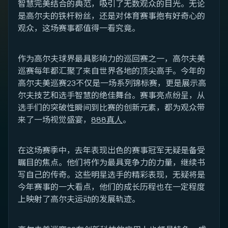
智慧完美结合的典范，吸引了无数观众的目光。无论
是高尔夫的铁杆粉丝，还是对体育赛事抱有好奇心的
观众，这场赛事都值得一看究竟。
作为高尔夫球界最具影响力的巡回赛之一，高尔夫美
巡赛每年都汇聚了来自世界各地的顶尖高手。今年的
高尔夫美巡赛23不仅是一场系列锦标赛，更是展示高
尔夫技艺和选手智慧的绝佳舞台。赛事亮点纷呈，从
选手们的突破性瞬间到比赛的创新元素，都为观众带
来了一场视觉盛宴，
888真人
。
在这场赛季中，去年表现出色的赛事冠军无疑是备受
瞩目的焦点。他们将作为最具竞争力的力量，继续书
写自己的传奇。这些明星选手的精彩表现，无疑将是
今年赛事的一大看点，他们的成长历程也在一定程度
上映射了高尔夫运动的发展轨迹。