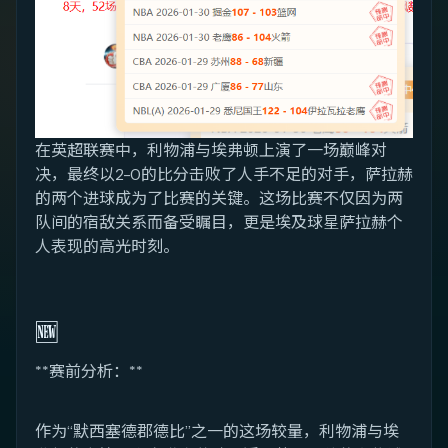
在英超联赛中，利物浦与埃弗顿上演了一场巅峰对
决，最终以2-0的比分击败了人手不足的对手，萨拉赫
的两个进球成为了比赛的关键。这场比赛不仅因为两
队间的宿敌关系而备受瞩目，更是埃及球星萨拉赫个
人表现的高光时刻。
🆕
**赛前分析：**
作为“默西塞德郡德比”之一的这场较量，利物浦与埃