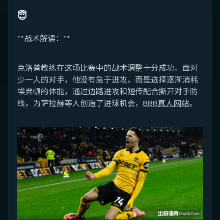
😇
**战术解读：**
克洛普教练在这场比赛中的战术调整十分成功。面对
少一人的对手，他没有急于进攻，而是选择逐渐消耗
埃弗顿的体能，通过边路进攻和短传配合撕开对手防
线，为萨拉赫等人创造了进球机会，
888真人网站
。