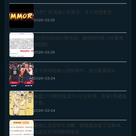
23岁广东球迷心灰意冷，令人同感悲凉
2026-02-25
“10月23日NBA焦点战：森林狼对阵八村塁亮
点回顾”
2026-02-25
泽卡双响助泰山逆转梅州，独占英雄风头
2026-02-24
库里27次刷新生涯10+三分纪录，克莱9场紧追
不舍。
2026-02-24
英格兰足总杯半决赛：曼城激战诺丁汉森林，
水晶宫对阵阿斯顿维拉