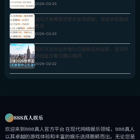
2026-02-23
迪马济奥曝莫塔更衣室受质疑，非战术层面成
焦点
2026-02-23
西班牙足协主席魯比亞萊斯宣布辞职，足球界
领袖直言職位難以維持
2026-02-22
888真人娱乐
欢迎来到888真人官方平台 在现代网络娱乐领域，888真人
以其卓越的游戏体验和丰富的娱乐选择脱颖而出。无论您是