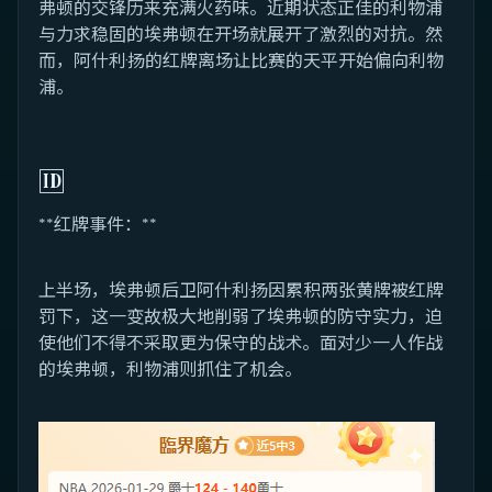
弗顿的交锋历来充满火药味。近期状态正佳的利物浦
与力求稳固的埃弗顿在开场就展开了激烈的对抗。然
而，阿什利·扬的红牌离场让比赛的天平开始偏向利物
浦。
🆔
**红牌事件：**
上半场，埃弗顿后卫阿什利·扬因累积两张黄牌被红牌
罚下，这一变故极大地削弱了埃弗顿的防守实力，迫
使他们不得不采取更为保守的战术。面对少一人作战
的埃弗顿，利物浦则抓住了机会。