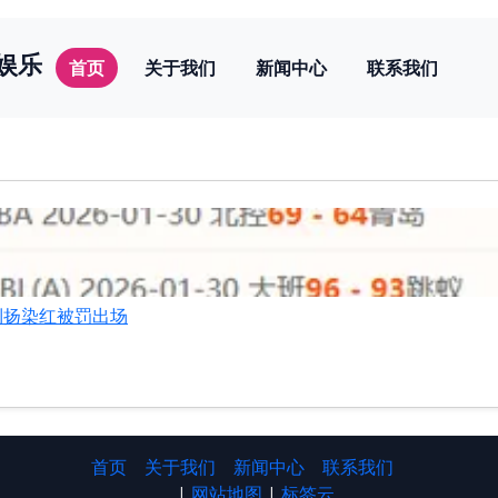
人娱乐
首页
关于我们
新闻中心
联系我们
利扬染红被罚出场
首页
关于我们
新闻中心
联系我们
|
网站地图
|
标签云