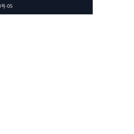
8号-05