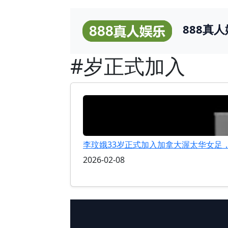
888真
#岁正式加入
李玟娥33岁正式加入加拿大渥太华女足
2026-02-08