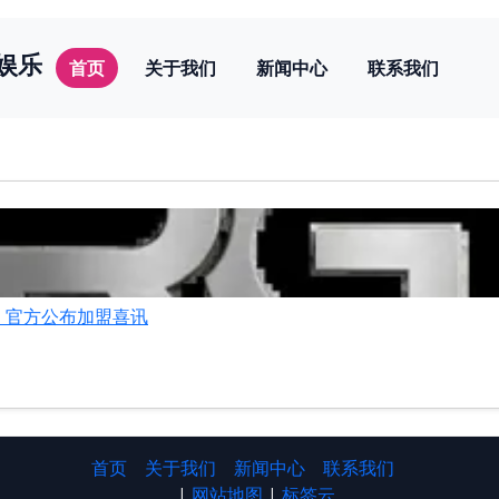
人娱乐
首页
关于我们
新闻中心
联系我们
，官方公布加盟喜讯
首页
关于我们
新闻中心
联系我们
|
网站地图
|
标签云