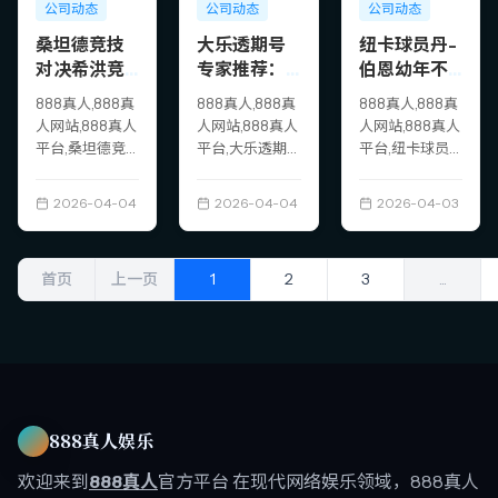
公司动态
公司动态
公司动态
桑坦德竞技
大乐透期号
纽卡球员丹-
对决希洪竞
专家推荐：
伯恩幼年不
技 西乙赛事
质合分析前
幸丧失手
888真人,888真
888真人,888真
888真人,888真
前瞻
区十码碰撞
指，你察觉
人网站,888真人
人网站,888真人
人网站,888真人
保级战
到了吗？
平台,桑坦德竞
平台,大乐透期
平台,纽卡球员
技对决希洪竞技
号专家推荐：质
丹-伯恩幼年不
西乙赛事前瞻
合分析前区十码
幸丧失手指，你
2026-04-04
2026-04-04
2026-04-03
碰撞保级战
察觉到了吗？
首页
上一页
1
2
3
...
888真人娱乐
欢迎来到
888真人
官方平台 在现代网络娱乐领域，888真人