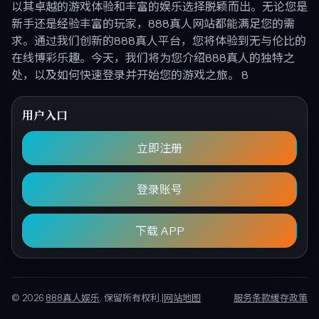
以其卓越的游戏体验和丰富的娱乐选择脱颖而出。无论您是
新手还是经验丰富的玩家，888真人网站都能满足您的需
求。通过我们创新的888真人平台，您将体验到无与伦比的
在线博彩乐趣。今天，我们将为您介绍888真人的独特之
处，以及如何快速登录并开始您的游戏之旅。 8
用户入口
立即注册
登录账号
下载 APP
© 2026
888真人娱乐
. 保留所有权利.|
网站地图
服务条款
缓存政策