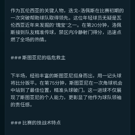
作为瓦伦西亚的关键人物，迭戈-洛佩斯在比赛初期的
一次突破帮助球队取得领先。这位年轻球员无疑是瓦
伦西亚近年来发掘的“瑰宝”之一。在第20分钟，洛佩
斯接到队友精准传球，禁区内冷静射门得分，迅速点
燃了全场的热情。
### 斯图亚尼的临危救主
下半场，经验丰富的斯图亚尼挺身而出，用一记头球
将比分扳平。在第75分钟，斯图亚尼在一次角球机会
中站到了最佳位置，精准头球破门。这一进球不仅展
现了斯图亚尼的个人能力，更彰显了他作为球队领袖
的责任感。
### 比赛的技战术特点