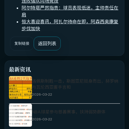
连败强队同场竞技
阿尔特塔严厉指责：球员表现低迷，主帅责任在
肩
恒大喜迎喜讯，阿扎尔待命在即，阿森西奥康复
步伐加快
返回列表
复制链接
最新资讯
洛佩斯制胜一击，斯图亚尼挺身而出，赫罗纳
与瓦伦西亚握手言和
2026-03-22
NBA球星参与慈善赛事，扶持弱势群体
2026-03-22