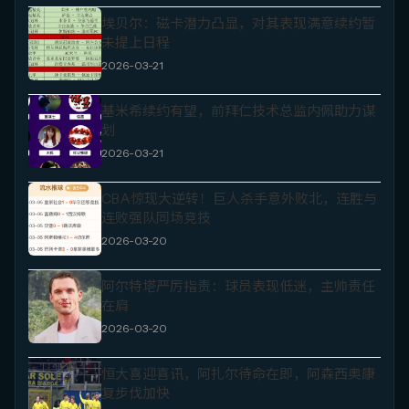
埃贝尔：磁卡潜力凸显，对其表现满意续约暂
未提上日程
2026-03-21
基米希续约有望，前拜仁技术总监内佩助力谋
划
2026-03-21
CBA惊现大逆转！巨人杀手意外败北，连胜与
连败强队同场竞技
2026-03-20
阿尔特塔严厉指责：球员表现低迷，主帅责任
在肩
2026-03-20
恒大喜迎喜讯，阿扎尔待命在即，阿森西奥康
复步伐加快