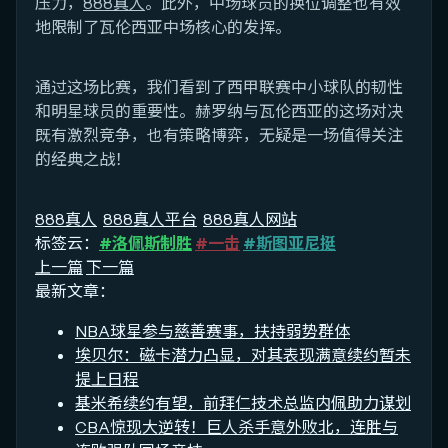
压力，
888真人
。此外，中场球员的换位调整也有效
地限制了瓦伦西亚中场核心的发挥。
通过这场比赛，我们看到了西甲联赛中小球队的韧性
和明星球员的重要性。赫罗纳与瓦伦西亚的这场对决
既有激烈竞争，也有策略博弈，无疑是一场值得关注
的经典之战！
888真人
888真人平台
888真人网站
标签云：
#洛佩斯制胜
#一击
#斯图亚尼挺
上一篇
下一篇
最新文章：
NBA球星参与慈善赛事，扶持弱势群体
埃贝尔：磁卡潜力凸显，对其表现满意续约暂未
提上日程
基米希续约有望，前拜仁技术总监内佩助力谋划
CBA惊现大逆转！巨人杀手意外败北，连胜与