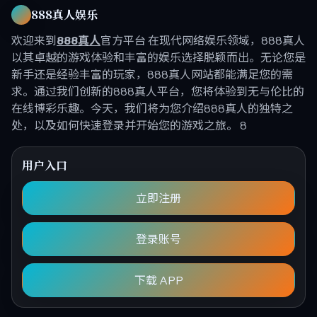
888真人娱乐
欢迎来到
888真人
官方平台 在现代网络娱乐领域，888真人
以其卓越的游戏体验和丰富的娱乐选择脱颖而出。无论您是
新手还是经验丰富的玩家，888真人网站都能满足您的需
求。通过我们创新的888真人平台，您将体验到无与伦比的
在线博彩乐趣。今天，我们将为您介绍888真人的独特之
处，以及如何快速登录并开始您的游戏之旅。 8
用户入口
立即注册
登录账号
下载 APP