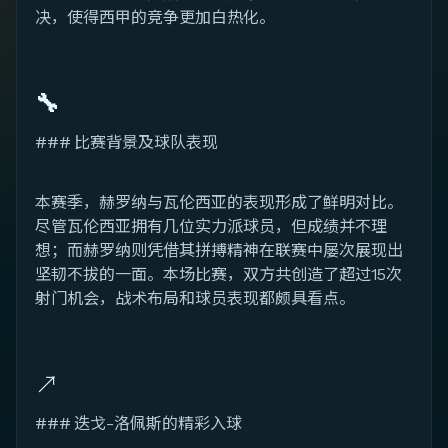
决，使得西甲的竞争更加白热化。
🔧
### 比赛背景及球队表现
本赛季，赫罗纳与瓦伦西亚的表现形成了鲜明对比。
尽管瓦伦西亚拥有几位实力派球员，但成绩并不理
想；而赫罗纳则凭借其拼搏精神在联赛中屡次展现出
坚韧不拔的一面。本场比赛，双方共创造了超过15次
射门机会，战术布局和球员表现都颇具看点。
↗️
### 迭戈-洛佩斯的精彩入球