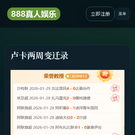
立即注册
菜单
卢卡两周变迁录