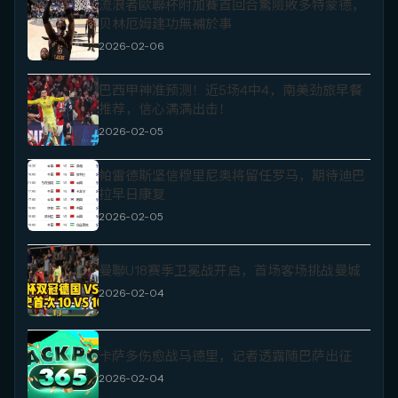
流浪者歐聯杯附加賽首回合驚險敗多特蒙德，
贝林厄姆建功無補於事
2026-02-06
巴西甲神准预测！近5场4中4，南美劲旅早餐
推荐，信心满满出击！
2026-02-05
帕雷德斯坚信穆里尼奥将留任罗马，期待迪巴
拉早日康复
2026-02-05
曼聯U18赛季卫冕战开启，首场客场挑战曼城
2026-02-04
卡萨多伤愈战马德里，记者透露随巴萨出征
2026-02-04