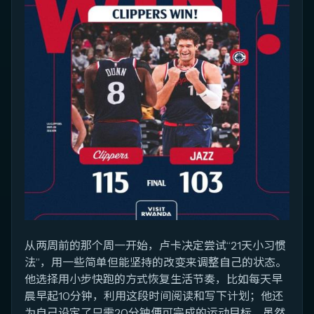
从两周前的那个周一开始，卢卡决定尝试“21天小习惯
法”，用一些简单但能坚持的改变来调整自己的状态。
他选择用小步快跑的方式恢复生活节奏，比如每天早
晨早起10分钟，利用这段时间阅读和写下计划；他还
为自己设定了只需20分钟便可完成的运动目标。虽然