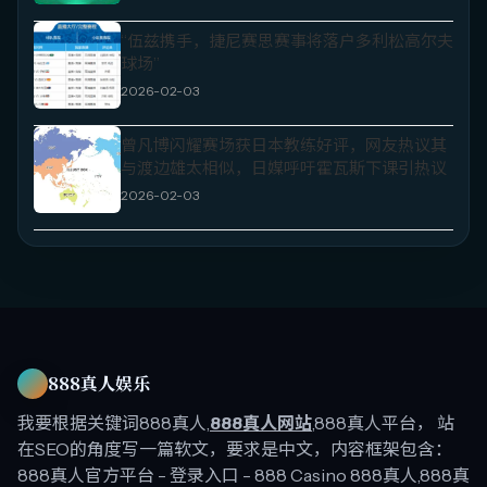
“伍兹携手，捷尼赛思赛事将落户多利松高尔夫
球场”
2026-02-03
曾凡博闪耀赛场获日本教练好评，网友热议其
与渡边雄太相似，日媒呼吁霍瓦斯下课引热议
2026-02-03
888真人娱乐
我要根据关键词888真人,
888真人网站
,888真人平台， 站
在SEO的角度写一篇软文，要求是中文，内容框架包含：
888真人官方平台 - 登录入口 - 888 Casino 888真人,888真