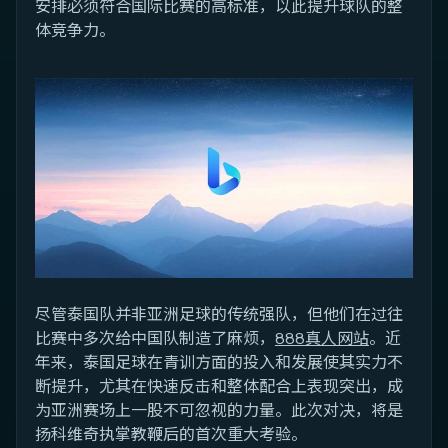
安排必须符合国际比赛的高标准，以此提升球队的整
体竞争力。
尽管泰国队并非亚洲足球的传统强队，但他们在过往
比赛中多次给中国队制造了麻烦，
888真人网站
。近
年来，泰国足球在青训方面的投入和发展使其实力不
断提升，尤其在快速反击和整体配合上表现突出，成
为亚洲赛场上一股不可忽视的力量。此次对决，将是
扬科维奇执掌教鞭后的首次重大考验。