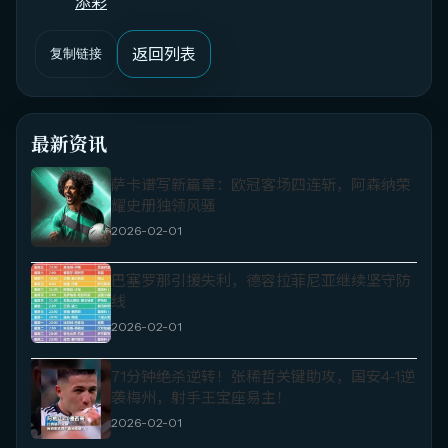
添彩
返回列表
复制链接
最新资讯
萨卡谱写新篇章：欧冠客场四连斩，阿森纳荣
耀史册独领风骚
2026-02-01
巴塞罗那引援失利，德容拉菲尼亚继续坚守防
线
2026-02-01
71分钟绝杀逆转！张稀哲关键助攻，国安4-1逆
袭梅州，射手王宝座易主！
2026-02-01