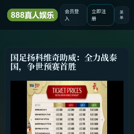
会员登
立即注
菜
单
入
册
国足扬科维奇助威：全力战泰
国，争世预赛首胜