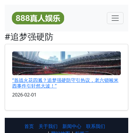
#追梦强硬防
“首战火花四溅？追梦强硬防守引热议，老六锁喉米
西事件引轩然大波！”
2026-02-01
首页
关于我们
新闻中心
联系我们