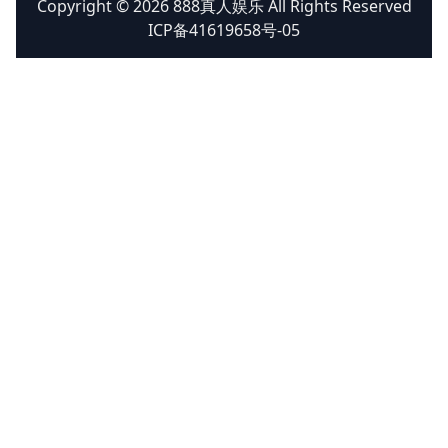
Copyright © 2026 888真人娱乐 All Rights Reserved
ICP备41619658号-05