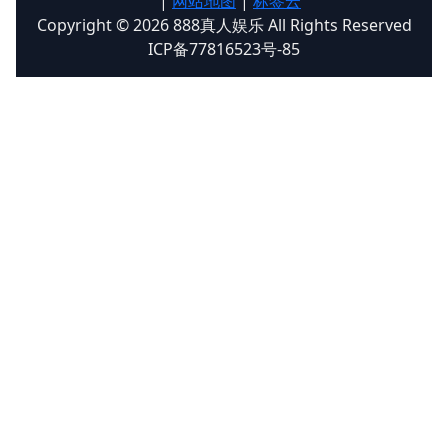
|
网站地图
|
标签云
Copyright © 2026 888真人娱乐 All Rights Reserved
ICP备77816523号-85