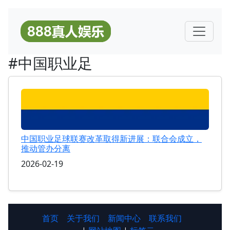
#中国职业足
中国职业足球联赛改革取得新进展：联合会成立，
推动管办分离
2026-02-19
首页
关于我们
新闻中心
联系我们