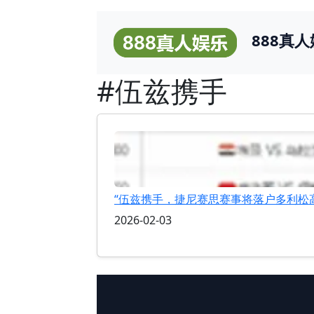
888真
#伍兹携手
“伍兹携手，捷尼赛思赛事将落户多利松
2026-02-03