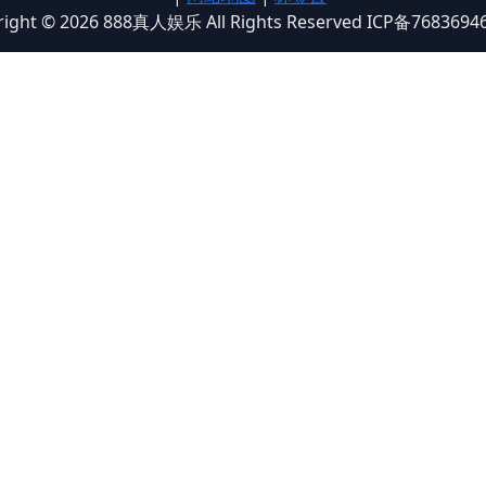
right © 2026 888真人娱乐 All Rights Reserved ICP备7683694