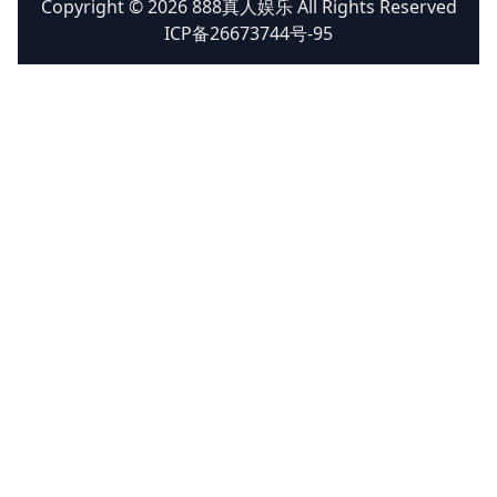
Copyright © 2026 888真人娱乐 All Rights Reserved
ICP备26673744号-95