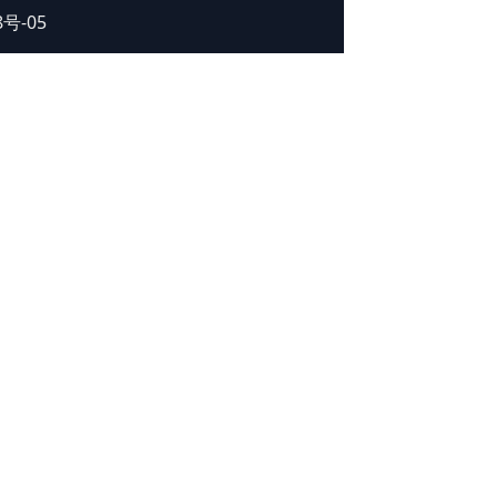
8号-05