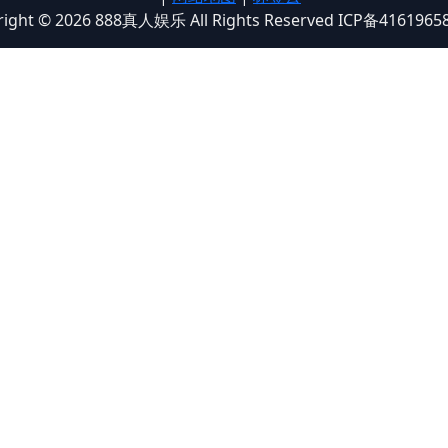
right © 2026 888真人娱乐 All Rights Reserved ICP备4161965