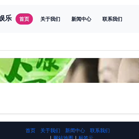
人娱乐
首页
关于我们
新闻中心
联系我们
首页
关于我们
新闻中心
联系我们
|
网站地图
|
标签云