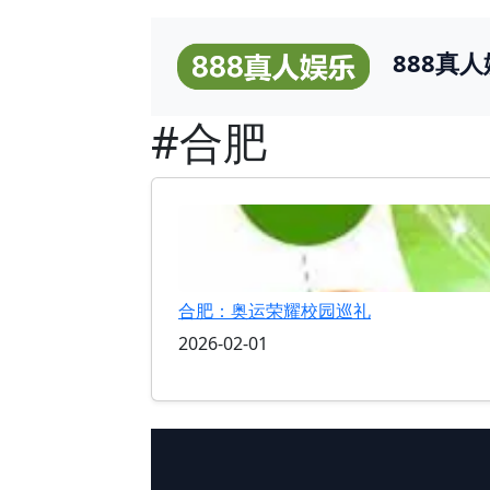
888真
#合肥
合肥：奥运荣耀校园巡礼
2026-02-01