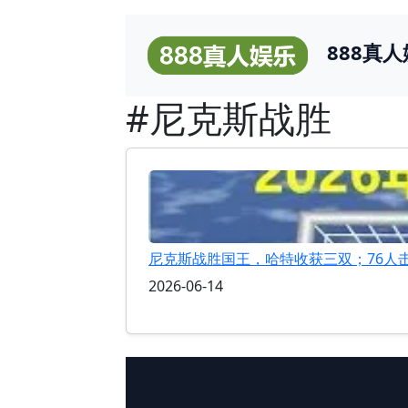
888真
#尼克斯战胜
尼克斯战胜国王，哈特收获三双；76人
2026-06-14