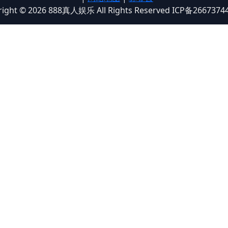
right © 2026 888真人娱乐 All Rights Reserved ICP备2667374