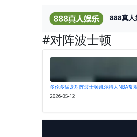
888真
#对阵波士顿
多伦多猛龙对阵波士顿凯尔特人NBA常
2026-05-12