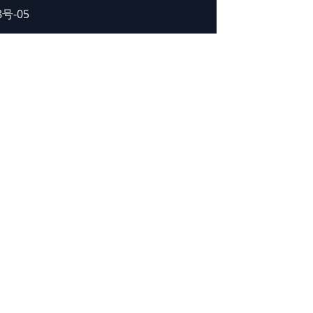
8号-05