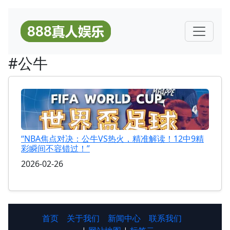
#公牛
“NBA焦点对决：公牛VS热火，精准解读！12中9精
彩瞬间不容错过！”
2026-02-26
首页
关于我们
新闻中心
联系我们