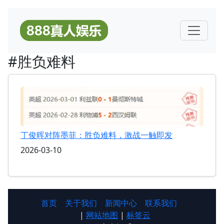
#胜负难料
丁俊晖对阵墨菲：胜负难料，激战一触即发
2026-03-10
首页
关于我们
新闻中心
联系我们
|
网站地图
|
标签云