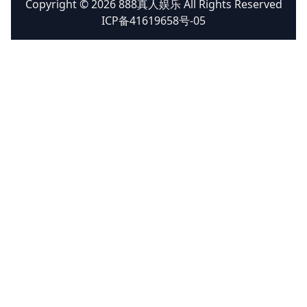
Copyright © 2026 888真人娱乐 All Rights Reserved
ICP备41619658号-05