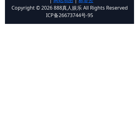
|
网站地图
|
标签云
Copyright © 2026 888真人娱乐 All Rights Reserved
ICP备26673744号-95